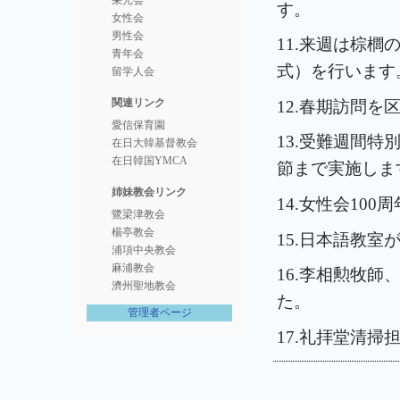
栄光会
す。
女性会
男性会
11.来週は棕
青年会
式）を行います
留学人会
関連リンク
12.春期訪問
愛信保育園
13.受難週間特
在日大韓基督教会
在日韓国YMCA
節まで実施しま
姉妹教会リンク
14.女性会10
鷺梁津教会
楊亭教会
15.日本語教室
浦項中央教会
麻浦教会
16.李相勲牧
濟州聖地教会
た。
管理者ページ
17.礼拝堂清掃