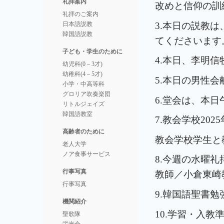
礼拝案内
改めと信仰の訓
礼拝のご案内
3.本日の説教
日本語説教
韓国語説教
てくださいます
子ども・学生のために
4.本日、李明
幼児科(0－3才)
幼稚科(4－5才)
5.本日の男性会
小学・中高等科
グロリア吹奏楽団
6.堂会は、本
リトルジェイズ
韓国語教室
7.教会学校20
高齢者のために
教会学校学生と教
老人大学
ノア食事サービス
8.今週の水曜
行事写真
教師／小倉東崎
行事写真
9.韓国語聖書勉
機関紹介
10.学習・入教
聖歌隊