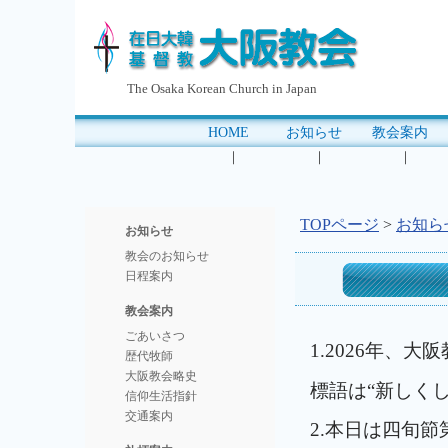
The Osaka Korean Church in Japan
HOME
お知らせ
教会案内
｜
｜
｜
TOPページ
>
お知ら
お知らせ
教会のお知らせ
日程案内
教会案内
ごあいさつ
1.2026年、
歴代牧師
大阪教会略史
標語は“新しく
信仰生活指針
交通案内
2.本日は四旬