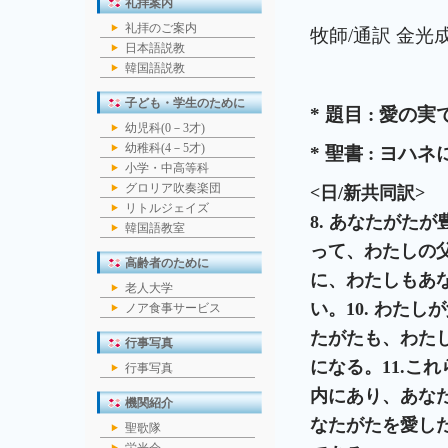
礼拝案内
礼拝のご案内
牧師/通訳 金光
日本語説教
韓国語説教
子ども・学生のために
*
題目
:
愛の実
幼児科(0－3才)
幼稚科(4－5才)
*
聖書
:
ヨハネ
小学・中高等科
グロリア吹奏楽団
<
日
/
新共同訳
>
リトルジェイズ
8.
あなたがたが
韓国語教室
って、わたしの
高齢者のために
に、わたしもあ
老人大学
い。
10.
わたしが
ノア食事サービス
たがたも、わた
行事写真
になる。
11.
これ
行事写真
内にあり、あな
機関紹介
なたがたを愛し
聖歌隊