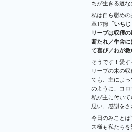
ちが生きる道な
私は自ら慰めの
章17節
「いちじ
リーブは収穫の
断たれ／牛舎に
て喜び／わが救
そうです！愛す
リーブの木の収
ても、主によっ
のように、コロ
私が主に付いて
思い、感謝をさ
今日のみことば
ス様も私たちを