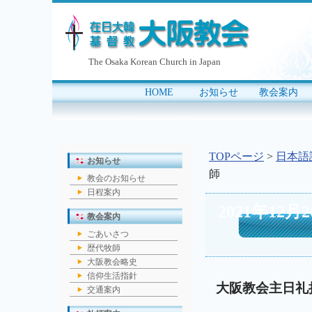
The Osaka Korean Church in Japan
HOME
お知らせ
教会案内
｜
｜
｜
TOPページ
>
日本語
お知らせ
師
教会のお知らせ
日程案内
2021年1
教会案内
ごあいさつ
歴代牧師
大阪教会略史
信仰生活指針
大阪
教会
主日礼拝
交通案内