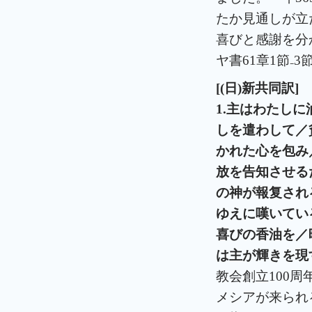
たか見通しが立
喜びと感謝を分
ヤ書61章1節₋
[(
日
)
新共同訳
]
1.
主はわたしに
しを遣わして／
かれた心を包み
放を告知させる
の神が報
复
され
ゆえに嘆いてい
喜びの香油を／
は主が輝きを現
教会創立100
メシアが来られ