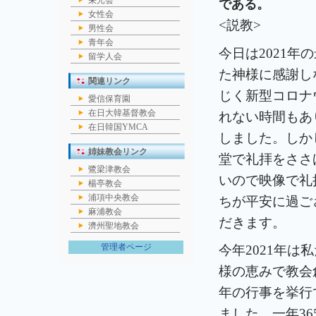
栄光会
である
。
女性会
<説教>
男性会
青年会
今日は2021
留学人会
た神様に感謝しな
関連リンク
じく新型コロナ
愛信保育園
在日大韓基督教会
れない時間もあ
在日韓国YMCA
しました。しか
姉妹教会リンク
堂で礼拝をささ
鷺梁津教会
いので映像で礼
楊亭教会
浦項中央教会
ちが平安に過ご
麻浦教会
だきます。
濟州聖地教会
管理者ページ
今年2021年
様の恵みで教会
年の行事を挙行
ました。一年3