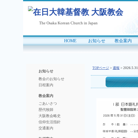
The Osaka Korean Church in Japan
HOME
お知らせ
教会案内
｜
｜
｜
TOPページ
>
週報
> 2026.
お知らせ
教会のお知らせ
日程案内
教会案内
ごあいさつ
歴代牧師
大阪教会略史
信仰生活指針
交通案内