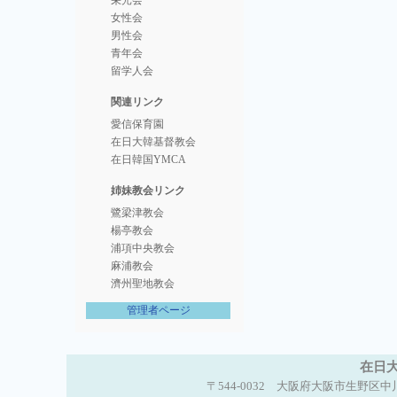
栄光会
女性会
男性会
青年会
留学人会
関連リンク
愛信保育園
在日大韓基督教会
在日韓国YMCA
姉妹教会リンク
鷺梁津教会
楊亭教会
浦項中央教会
麻浦教会
濟州聖地教会
管理者ページ
在日大
〒544-0032 大阪府大阪市生野区中川西2-5-