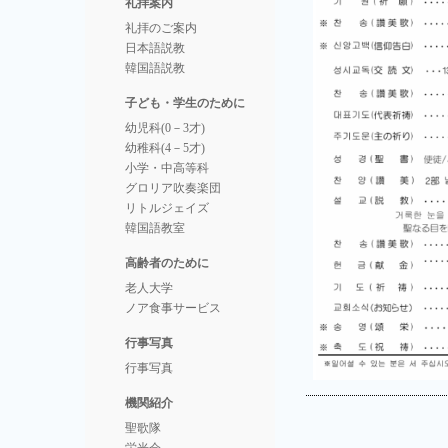
礼拝案内
礼拝のご案内
日本語説教
韓国語説教
子ども・学生のために
幼児科(0－3才)
幼稚科(4－5才)
小学・中高等科
グロリア吹奏楽団
リトルジェイズ
韓国語教室
高齢者のために
老人大学
ノア食事サービス
行事写真
行事写真
機関紹介
聖歌隊