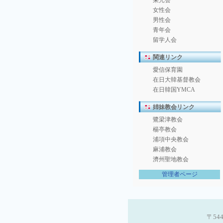
栄光会
女性会
男性会
青年会
留学人会
関連リンク
愛信保育園
在日大韓基督教会
在日韓国YMCA
姉妹教会リンク
鷺梁津教会
楊亭教会
浦項中央教会
麻浦教会
濟州聖地教会
管理者ページ
〒544