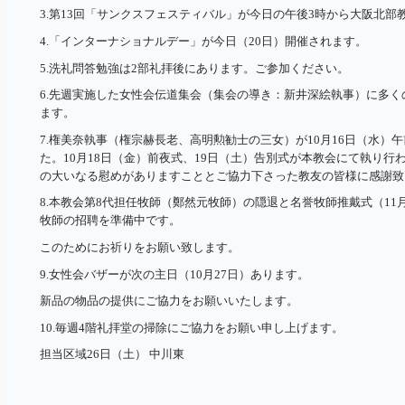
3.第13回「サンクスフェスティバル」が今日の午後3時から大阪北部
4.「インターナショナルデー」が今日（20日）開催されます。
5.洗礼問答勉強は2部礼拝後にあります。ご参加ください。
6.先週実施した女性会伝道集会（集会の導き：新井深絵執事）に多
ます。
7.権美奈執事（権宗赫長老、高明勲勧士の三女）が10月16日（水）午
た。10月18日（金）前夜式、19日（土）告別式が本教会にて執り行
の大いなる慰めがありますこととご協力下さった教友の皆様に感謝致
8.本教会第8代担任牧師（鄭然元牧師）の隠退と名誉牧師推戴式（11
牧師の招聘を準備中です。
このためにお祈りをお願い致します。
9.女性会バザーが次の主日（10月27日）あります。
新品の物品の提供にご協力をお願いいたします。
10.毎週4階礼拝堂の掃除にご協力をお願い申し上げます。
担当区域26日（土） 中川東