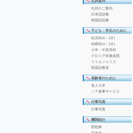
礼拝案内
礼拝のご案内
日本語説教
韓国語説教
子ども・学生のために
幼児科(0－3才)
幼稚科(4－5才)
小学・中高等科
グロリア吹奏楽団
リトルジェイズ
韓国語教室
高齢者のために
老人大学
ノア食事サービス
行事写真
行事写真
機関紹介
聖歌隊