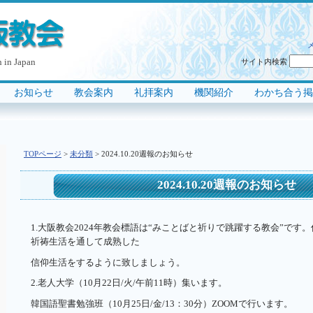
 in Japan
サイト内検索
お知らせ
教会案内
礼拝案内
機関紹介
わかち合う掲
｜
｜
｜
｜
｜
TOPページ
>
未分類
> 2024.10.20週報のお知らせ
2024.10.20週報のお知らせ
1.大阪教会2024年教会標語は“みことばと祈りで跳躍する教会”です
祈祷生活を通して成熟した
信仰生活をするように致しましょう。
2.老人大学（10月22日/火/午前11時）集います。
韓国語聖書勉強班（10月25日/金/13：30分）ZOOMで行います。